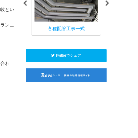
分岐とい
にランニ
設備工事
各種配管工事一式
消火
Twitterでシェア
に合わ