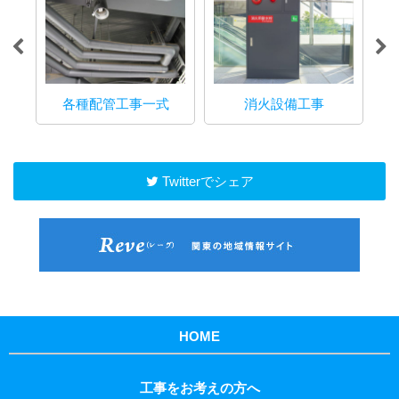
事
各種配管工事一式
消火設備工事
各
Twitterでシェア
HOME
工事をお考えの方へ