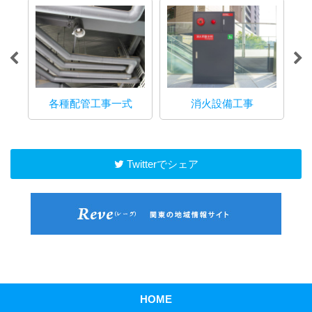
事
各種配管工事一式
消火設備工事
各
Twitterでシェア
HOME